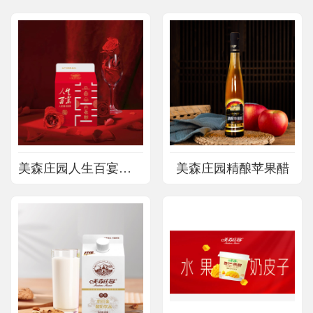
美森庄园人生百宴乳酸菌饮品
美森庄园精酿苹果醋